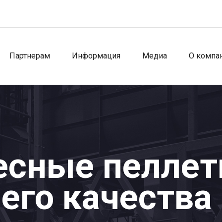
Партнерам
Информация
Медиа
О компа
есные пелле
его качества