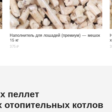
Наполнитель для лошадей (премиум) — мешок
Н
15 кг
х
375
₽
3
х пеллет
 отопительных котлов