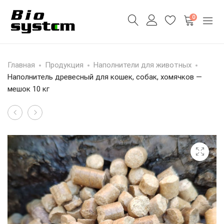
0
Главная
Продукция
Наполнители для животных
Наполнитель древесный для кошек, собак, хомячков —
мешок 10 кг
Щепа
Наполнитель
Product
цветная
для
navigation
—
лошадей
мешок
(премиум)
60
—
л
мешок
15
кг