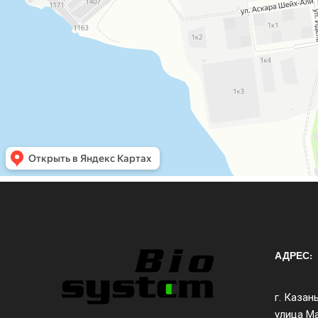
АДРЕС:
г. Казан
улица Ма