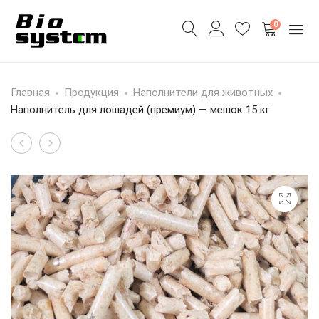
0
Главная
Продукция
Наполнители для животных
Наполнитель для лошадей (премиум) — мешок 15 кг
Наполнитель
Наполнитель
Product
древесный
для
navigation
для
лошадей
кошек,
—
собак,
биг
хомячков
бэг
—
500
мешок
кг
10