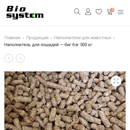
0
Главная
Продукция
Наполнители для животных
Наполнитель для лошадей — биг бэг 500 кг
Наполнитель
Древесная
Product
для
мука
navigation
лошадей
—
(премиум)
мешок
—
35
мешок
кг
15
кг