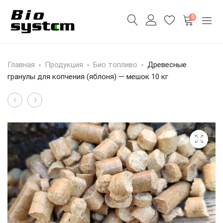
0
Главная
Продукция
Био топливо
Древесные
гранулы для копчения (яблоня) — мешок 10 кг
Щепа
Березовые
Product
для
пеллеты
navigation
отопления
—
—
мешок
росыпью
25
(авто
кг
щеповозами)